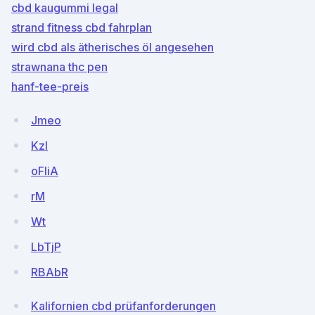
cbd kaugummi legal
strand fitness cbd fahrplan
wird cbd als ätherisches öl angesehen
strawnana thc pen
hanf-tee-preis
Jmeo
Kzl
oFIiA
rM
Wt
LbTjP
RBAbR
Kalifornien cbd prüfanforderungen