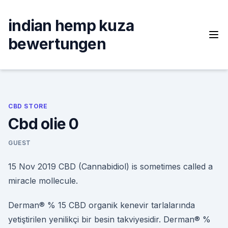
Skip
to
indian hemp kuza
content
bewertungen
CBD STORE
Cbd olie 0
GUEST
15 Nov 2019 CBD (Cannabidiol) is sometimes called a
miracle mollecule.
Derman® % 15 CBD organik kenevir tarlalarında
yetiştirilen yenilikçi bir besin takviyesidir. Derman® %