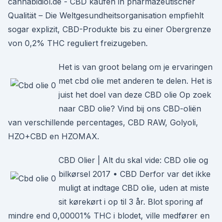
cannabidiol.de - CBD kaufen in pharmazeutischer
Qualität – Die Weltgesundheitsorganisation empfiehlt
sogar explizit, CBD-Produkte bis zu einer Obergrenze
von 0,2% THC reguliert freizugeben.
Het is van groot belang om je ervaringen
met cbd olie met anderen te delen. Het is
juist het doel van deze CBD olie Op zoek
naar CBD olie? Vind bij ons CBD-oliën
van verschillende percentages, CBD RAW, Golyoli,
HZO+CBD en HZOMAX.
CBD Olier | Alt du skal vide: CBD olie og
bilkørsel 2017 • CBD Derfor var det ikke
muligt at indtage CBD olie, uden at miste
sit kørekørt i op til 3 år. Blot sporing af
mindre end 0,00001% THC i blodet, ville medfører en