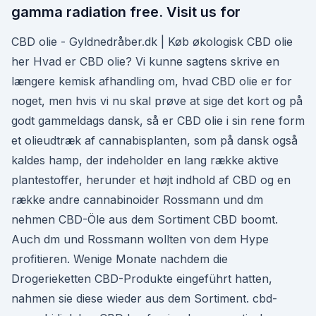
gamma radiation free. Visit us for
CBD olie - Gyldnedråber.dk | Køb økologisk CBD olie
her Hvad er CBD olie? Vi kunne sagtens skrive en
længere kemisk afhandling om, hvad CBD olie er for
noget, men hvis vi nu skal prøve at sige det kort og på
godt gammeldags dansk, så er CBD olie i sin rene form
et olieudtræk af cannabisplanten, som på dansk også
kaldes hamp, der indeholder en lang række aktive
plantestoffer, herunder et højt indhold af CBD og en
række andre cannabinoider Rossmann und dm
nehmen CBD-Öle aus dem Sortiment CBD boomt.
Auch dm und Rossmann wollten von dem Hype
profitieren. Wenige Monate nachdem die
Drogerieketten CBD-Produkte eingeführt hatten,
nahmen sie diese wieder aus dem Sortiment. cbd-