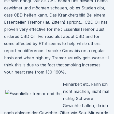
mit sich bringt. Wir als CBD haben uns diesem Thema
gewidmet und möchten schauen, ob es Studien gibt,
dass CBD helfen kann. Das Krankheitsbild Bei einem
Essentieller Tremor (lat. Zittern) spricht… CBD Oil has
proven very effective for me : EssentialTremor Just
ordered CBD Oil. Ive read alot about CBD and for
some affected by ET it seems to help while others
report no difference. I smoke Cannabis on a regular
basis and when high my Tremor usually gets worse - I
think this is due to the fact that smoking increases
your heart rate from 130-160%.
Feinarbeit etc. kann ich
nicht machen, nicht mal
richtig Schwere
Gewichte halten, da ich
nach ablegen der Gewichte, Zitter wie Sau. Mir wurde