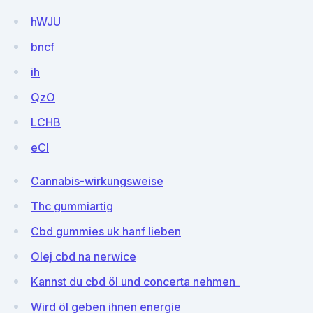
hWJU
bncf
ih
QzO
LCHB
eCI
Cannabis-wirkungsweise
Thc gummiartig
Cbd gummies uk hanf lieben
Olej cbd na nerwice
Kannst du cbd öl und concerta nehmen_
Wird öl geben ihnen energie