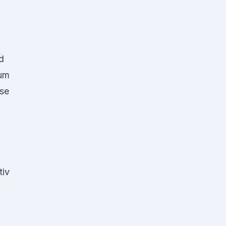
d
ium
ase
tiv