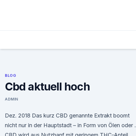
Skip
to
content
BLOG
Cbd aktuell hoch
ADMIN
Dez. 2018 Das kurz CBD genannte Extrakt boomt
nicht nur in der Hauptstadt – in Form von Ölen oder .
CBD wird aus Nutzhanf mit geringem THC-Anteil