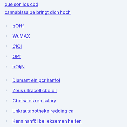
que son los cbd
cannabissalbe bringt dich hoch
qOHf
WuMAX
CjOl
OPf
bOljN
Diamant ein pcr hanföl
Zeus ultracell cbd oil
Cbd sales rep salary
Unkrautapotheke redding ca
Kann hanföl bei ekzemen helfen