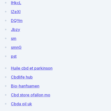
lHkcL
IZeXl
DQYm
Jbzy
sm
smnG
pst
Huile cbd et parkinson
Cbdlife hub
Bio-hanfsamen
Cbd store ofallon mo
Cbda oil uk